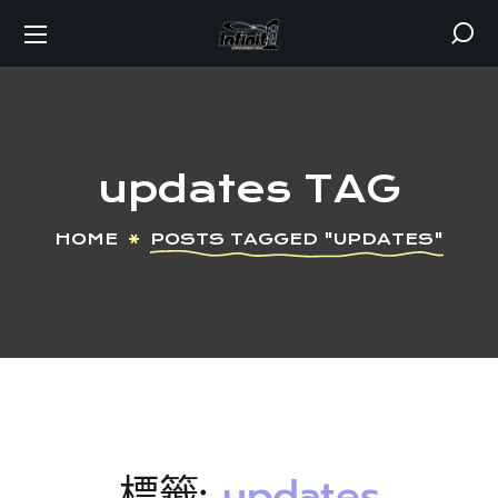
updates TAG
HOME
POSTS TAGGED "UPDATES"
標籤:
updates