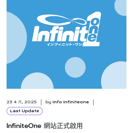
23 4 月, 2025
by
info infiniteone
Last Update
InfiniteOne 網站正式啟用