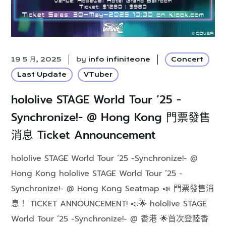
19 5 月, 2025
by
info infiniteone
Concert
Last Update
VTuber
hololive STAGE World Tour ’25 -
Synchronize!- @ Hong Kong 門票發售
消息 Ticket Announcement
hololive STAGE World Tour ’25 -Synchronize!- @
Hong Kong hololive STAGE World Tour ’25 -
Synchronize!- @ Hong Kong Seatmap 📣 門票發售消
息！ TICKET ANNOUNCEMENT! 📣🌟 hololive STAGE
World Tour ’25 -Synchronize!- @ 香港 🌟首次登陸香