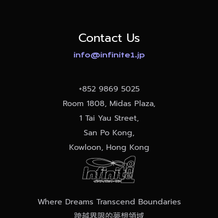
Contact Us
info@infinite1.jp
+852
9869 5025
Room 1808, Midas Plaza,
1 Tai Yau Street,
San Po Kong,
Kowloon, Hong Kong
Where Dreams Transcend Boundaries
跨越界限的夢想領域