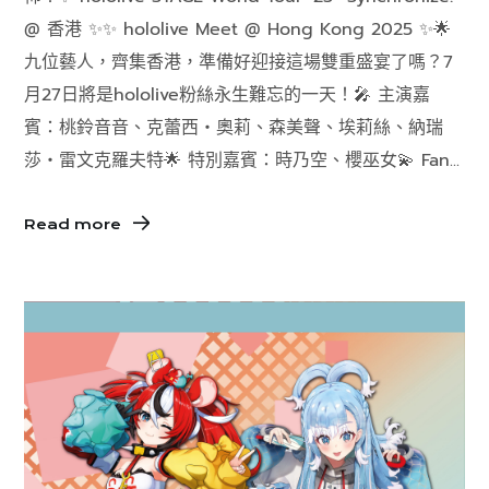
@ 香港 ✨✨ hololive Meet @ Hong Kong 2025 ✨🌟
九位藝人，齊集香港，準備好迎接這場雙重盛宴了嗎？7
月27日將是hololive粉絲永生難忘的一天！🎤 主演嘉
賓：桃鈴音音、克蕾西・奧莉、森美聲、埃莉絲、納瑞
莎・雷文克羅夫特🌟 特別嘉賓：時乃空、櫻巫女💫 Fan...
Read more