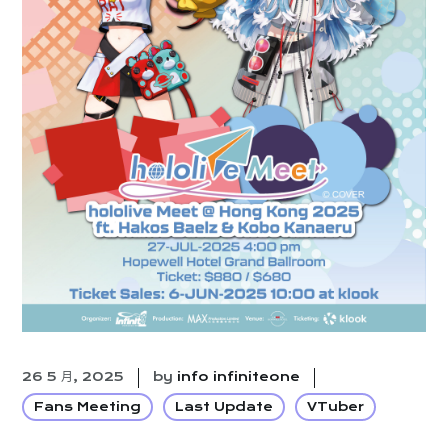
26 5 月, 2025
by
info infiniteone
Fans Meeting
Last Update
VTuber