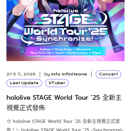
27 5 月, 2025
by
info infiniteone
Concert
Last Update
VTuber
hololive STAGE World Tour ’25 全新主
視覺正式發佈
🎨 hololive STAGE World Tour ’25 全新主視覺正式發
佈！✨ hololive STAGE World Tour ’25 -Synchronize!-