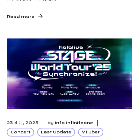
Read more
23 4 月, 2025
by
info infiniteone
Concert
Last Update
VTuber