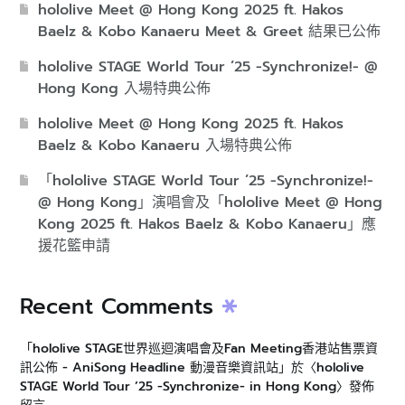
hololive Meet @ Hong Kong 2025 ft. Hakos
Baelz & Kobo Kanaeru Meet & Greet 結果已公佈
hololive STAGE World Tour ’25 -Synchronize!- @
Hong Kong 入場特典公佈
hololive Meet @ Hong Kong 2025 ft. Hakos
Baelz & Kobo Kanaeru 入場特典公佈
「hololive STAGE World Tour ’25 -Synchronize!-
@ Hong Kong」演唱會及「hololive Meet @ Hong
Kong 2025 ft. Hakos Baelz & Kobo Kanaeru」應
援花籃申請
Recent Comments
「
hololive STAGE世界巡迴演唱會及Fan Meeting香港站售票資
訊公佈 - AniSong Headline 動漫音樂資訊站
」於〈
hololive
STAGE World Tour ’25 -Synchronize- in Hong Kong
〉發佈