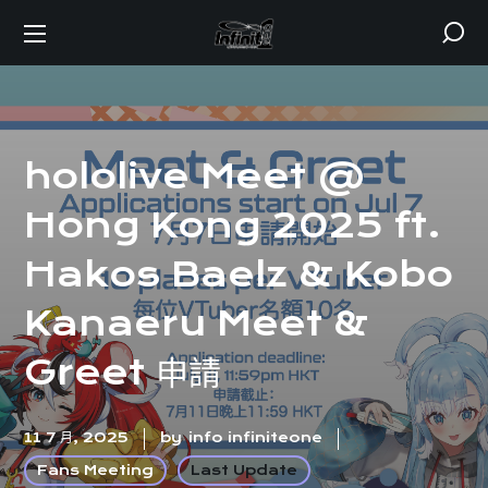
hololive Meet @
Hong Kong 2025 ft.
Hakos Baelz & Kobo
Kanaeru Meet &
Greet 申請
11 7 月, 2025
by
info infiniteone
Fans Meeting
Last Update