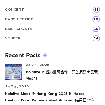
CONCERT
11
FANS MEETING
10
LAST UPDATE
19
VTUBER
14
Recent Posts
25 7 月, 2025
hololive x 香港畫師合作！原創周邊商品現
場預訂
24 7 月, 2025
hololive Meet @ Hong Kong 2025 ft. Hakos
Baelz & Kobo Kanaeru Meet & Greet 結果已公佈