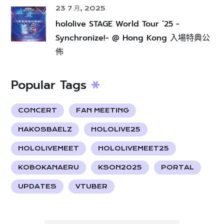
23 7 月, 2025
hololive STAGE World Tour ’25 -
Synchronize!- @ Hong Kong 入場特典公
佈
Popular Tags
CONCERT
FAN MEETING
HAKOSBAELZ
HOLOLIVE25
HOLOLIVEMEET
HOLOLIVEMEET25
KOBOKANAERU
KSON2025
PORTAL
UPDATES
VTUBER